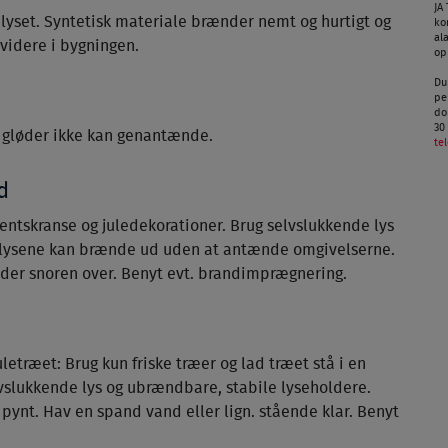
JA
 lyset. Syntetisk materiale brænder nemt og hurtigt og
ko
al
 videre i bygningen.
op
Du
pe
do
30
å gløder ikke kan genantænde.
te
d
ntskranse og juledekorationer. Brug selvslukkende lys
at lysene kan brænde ud uden at antænde omgivelserne.
nder snoren over. Benyt evt. brandimprægnering.
træet: Brug kun friske træer og lad træet stå i en
elvslukkende lys og ubrændbare, stabile lyseholdere.
pynt. Hav en spand vand eller lign. stående klar. Benyt