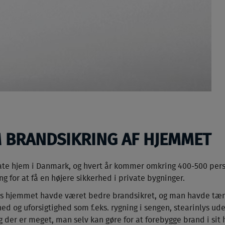
M BRANDSIKRING AF HJEMMET
ate hjem i Danmark, og hvert år kommer omkring 400-500 person
g for at få en højere sikkerhed i private bygninger.
s hjemmet havde været bedre brandsikret, og man havde tænk
 og uforsigtighed som f.eks. rygning i sengen, stearinlys ude
g der er meget, man selv kan gøre for at forebygge brand i sit h