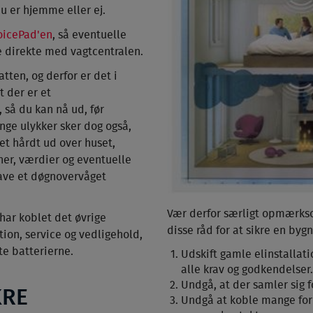
u er hjemme eller ej.
oicePad'en
, så eventuelle
 direkte med vagtcentralen.
tten, og derfor er det i
 der er et
så du kan nå ud, før
ange ulykker sker dog også,
et hårdt ud over huset,
er, værdier og eventuelle
have et døgnovervåget
Vær derfor særligt opmærksom
har koblet det øvrige
disse råd for at sikre en by
lation, service og vedligehold,
te batterierne.
Udskift gamle elinstallati
alle krav og godkendelser.
Undgå, at der samler sig f
KRE
Undgå at koble mange forl