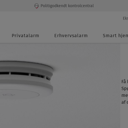
Politigodkendt kontrolcentral
Seco
Ek
men
Main
Privatalarm
Erhvervsalarm
Smart hje
navigation
Få
Spø
m
af 