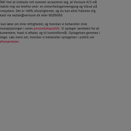
 TAK! Ved at indtaste mit nummer accepterer jeg, at Verisure A/S må
ntakte mig via telefon vedr. en sikkerhedsgennemgang og tilbud på
armsystem. Det er 100% uforpligtende, og du kan altid frabede dig
kald via
nejtak@verisure.dk
eller 80205050.
 kan læse om dine rettigheder, og hvordan vi behandler dine
rsonoplysninger i vores
persondatapolitik
. Vi optager samtalen for at
kumentere, hvad vi aftaler, og til kontrolformål. Optagelsen gemmes i
 dage. Læs mere om, hvordan vi behandler optagelser i politik om
lefonsamtaler
.