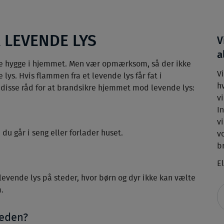
 LEVENDE LYS
V
a
kabe hygge i hjemmet. Men vær opmærksom, så der ikke
V
lys. Hvis flammen fra et levende lys får fat i
h
g disse råd for at brandsikre hjemmet mod levende lys:
v
I
v
u går i seng eller forlader huset.
v
b
El
evende lys på steder, hvor børn og dyr ikke kan vælte
m.
heden?