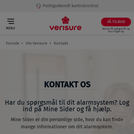
Politigodkendt kontrolcentral
FÅ TILBUD
MENU
Besvar få spørgsmål og
bliv ringet op.
Forside
Om Verisure
Kontakt
Breadcrumb
KONTAKT OS
Har du spørgsmål til dit alarmsystem? Log
ind på Mine Sider og få hjælp.
Mine Sider er din personlige side, hvor du kan finde
mange informationer om dit alarmsystem.