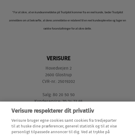
*For at sikre, at en kundeanmeldelse på Trustpilot kommer fra en reel kunde, beder Trustpilot
anmeldere om at bekræfte, at deres anmeldelse er relateret til en reel kundeoplevelse og tager en
række foranstaltninger for at sikre dette.
VERISURE
Hovedvejen 2
2600 Glostrup
CVR-nr.: 25019202
Salg: 80 20 50 50
Kundeservice: 70 24 73 65
Verisure respekterer dit privatliv
GENVEJE
Verisure bruger egne cookies samt cookies fra tredjeparter
til at huske dine præferencer, generel statistik og til at vise
personligt tilpassede annoncer til dig. Ved at trykke på
Mine Sider (login)