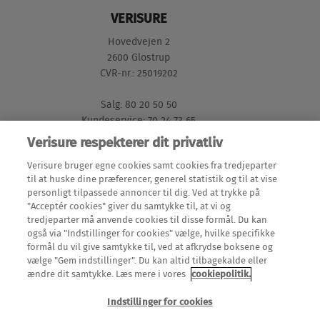
VERISURE
Hovedvejen 2
2600 Glostrup
CVR-nr.: 25019202
Salg: 80 20 50 50
Kundeservice: 70 24 73 65
Verisure respekterer dit privatliv
GENVEJE
Verisure bruger egne cookies samt cookies fra tredjeparter
til at huske dine præferencer, generel statistik og til at vise
personligt tilpassede annoncer til dig. Ved at trykke på
Mine Sider (login)
"Acceptér cookies" giver du samtykke til, at vi og
LÆS MERE
tredjeparter må anvende cookies til disse formål. Du kan
Meld en flytning
også via "Indstillinger for cookies" vælge, hvilke specifikke
Alarmer
formål du vil give samtykke til, ved at afkrydse boksene og
Teknisk dokumentation
OM OS
vælge "Gem indstillinger". Du kan altid tilbagekalde eller
Alarmsystemer
ændre dit samtykke. Læs mere i vores
cookiepolitik.
Om Verisure
Overvågningssystem
Indstillinger for cookies
Om Verisure internationalt