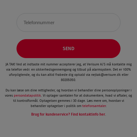
JA TAK! Ved at indtaste mit nummer accepterer jeg, at Verisure A/S må kontakte mig
via telefon vedr. en sikkerhedsgennemgang og tilbud på alarmsystem. Det er 100%
uforpligtende, og du kan altid frabede dig opkald via
nejtak@verisure.dk
eller
80205050.
Du kan læse om dine rettigheder, og hvordan vi behandler dine personoplysninger i
vores
persondatapolitik
. Vi optager samtalen for at dokumentere, hvad vi aftaler, og
til kontrolformål. Optagelsen gemmes i 30 dage. Læs mere om, hvordan vi
behandler optagelser i politik om
telefonsamtaler
.
Brug for kundeservice? Find kontaktinfo her
.