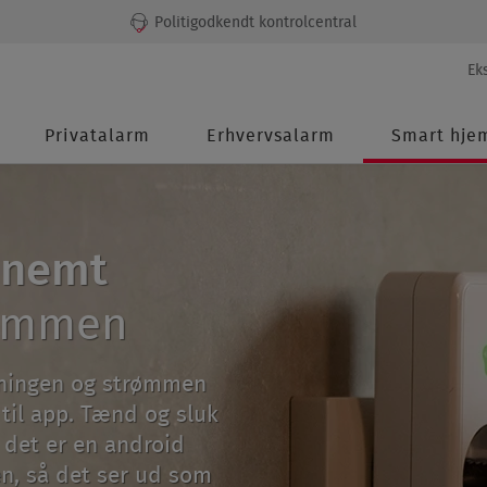
Politigodkendt kontrolcentral
Seco
Ek
men
Main
Privatalarm
Erhvervsalarm
Smart hje
navigation
 nemt
rømmen
sningen og strømmen
 til app. Tænd og sluk
det er en android
en, så det ser ud som