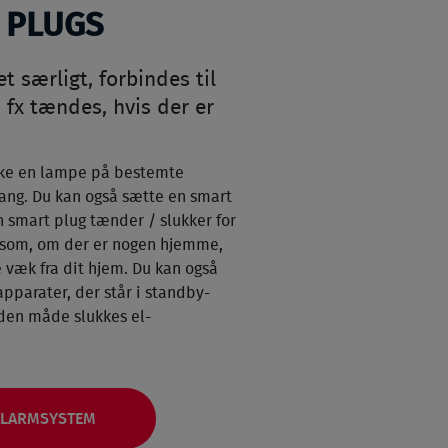
 PLUGS
 særligt, forbindes til
fx tændes, hvis der er
ukke en lampe på bestemte
gang. Du kan også sætte en smart
n smart plug tænder / slukker for
d som, om der er nogen hjemme,
 væk fra dit hjem. Du kan også
apparater, der står i standby-
den måde slukkes el-
 ALARMSYSTEM