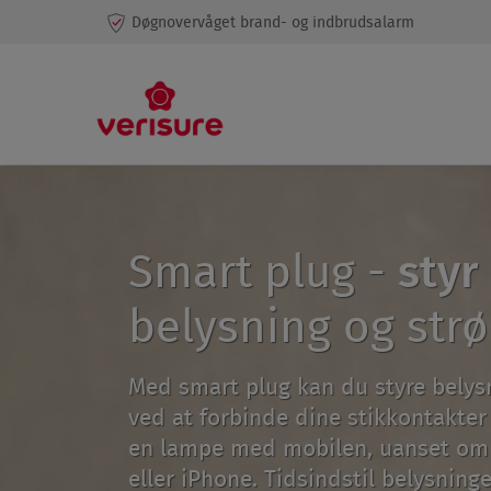
Døgnovervåget brand- og indbrudsalarm
Smart plug -
styr
belysning og st
Med smart plug kan du styre bely
ved at forbinde dine stikkontakter
en lampe med mobilen, uanset om 
eller iPhone. Tidsindstil belysning