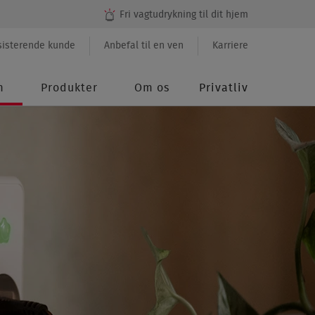
Fri vagtudrykning til dit hjem
ndary
sisterende kunde
Anbefal til en ven
Karriere
u
m
Produkter
Om os
Privatliv