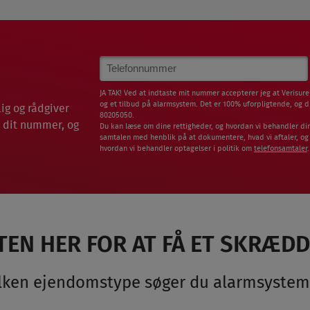
Phone
Number
JA TAK! Ved at indtaste mit nummer accepterer jeg at Verisu
og et tilbud på alarmsystem. Det er 100% uforpligtende, og d
ig og rådgiver
80205050.
t dit nummer, og
Du kan læse om dine rettigheder, og hvordan vi behandler di
samtalen med henblik på at dokumentere, hvad vi aftaler, og
hvordan vi behandler optagelser i politik om
telefonsamtaler
.