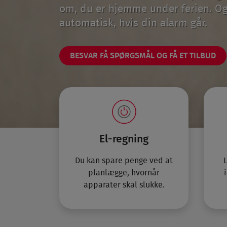
om, du er hjemme under ferien. Og
automatisk, hvis din alarm går.
BESVAR FÅ SPØRGSMÅL OG FÅ ET TILBUD
El-regning
Du kan spare penge ved at
L
planlægge, hvornår
apparater skal slukke.