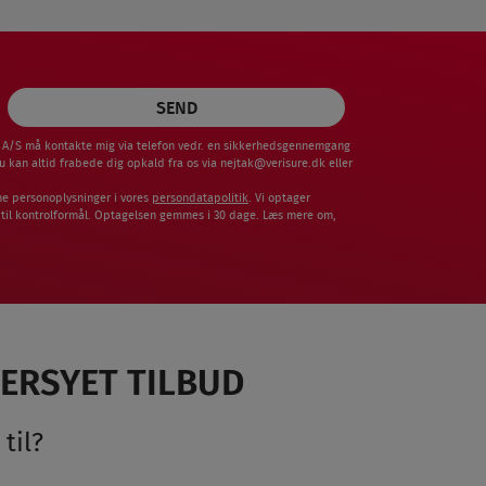
re A/S må kontakte mig via telefon vedr. en sikkerhedsgennemgang
u kan altid frabede dig opkald fra os via
nejtak@verisure.dk
eller
ne personoplysninger i vores
persondatapolitik
. Vi optager
 til kontrolformål. Optagelsen gemmes i 30 dage. Læs mere om,