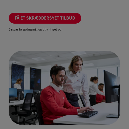
FÅ ET SKRÆDDERSYET TILBUD
Besvar få spørgsmål og bliv ringet op.