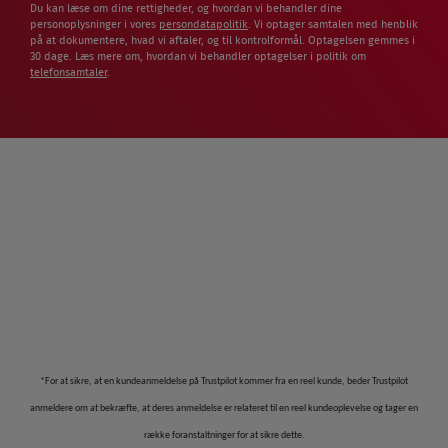
Du kan læse om dine rettigheder, og hvordan vi behandler dine
personoplysninger i vores
persondatapolitik
. Vi optager samtalen med henblik
på at dokumentere, hvad vi aftaler, og til kontrolformål. Optagelsen gemmes i
30 dage. Læs mere om, hvordan vi behandler optagelser i politik om
telefonsamtaler
.
*For at sikre, at en kundeanmeldelse på Trustpilot kommer fra en reel kunde, beder Trustpilot
anmeldere om at bekræfte, at deres anmeldelse er relateret til en reel kundeoplevelse og tager en
række foranstaltninger for at sikre dette.