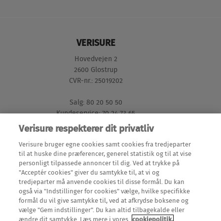
VERISURE
Hovedvejen 2
2600 Glostrup
CVR-nr.: 25019202
Salg: 80 20 50 50
Kundeservice: 70 24 73 65
Verisure respekterer dit privatliv
GENVEJE
Verisure bruger egne cookies samt cookies fra tredjeparter
til at huske dine præferencer, generel statistik og til at vise
personligt tilpassede annoncer til dig. Ved at trykke på
Mine Sider (login)
"Acceptér cookies" giver du samtykke til, at vi og
LÆS MERE
tredjeparter må anvende cookies til disse formål. Du kan
Meld en flytning
også via "Indstillinger for cookies" vælge, hvilke specifikke
Alarmer
formål du vil give samtykke til, ved at afkrydse boksene og
Teknisk dokumentation
OM OS
vælge "Gem indstillinger". Du kan altid tilbagekalde eller
Alarmsystemer
ændre dit samtykke. Læs mere i vores
cookiepolitik.