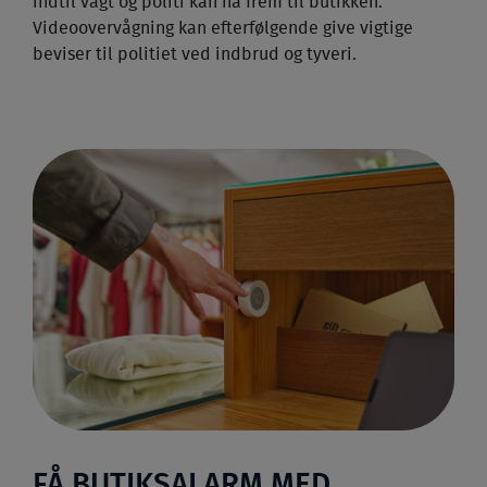
indtil vagt og politi kan nå frem til butikken.
Videoovervågning kan efterfølgende give vigtige
beviser til politiet ved indbrud og tyveri.
FÅ BUTIKSALARM MED