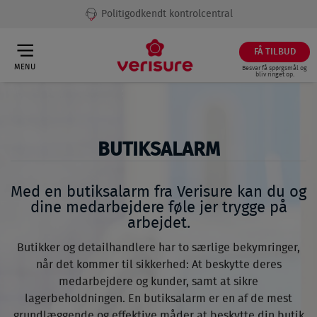
Politigodkendt kontrolcentral
FÅ TILBUD
MENU
Besvar få spørgsmål og
bliv ringet op.
BUTIKSALARM
Med en butiksalarm fra Verisure kan du og
dine medarbejdere føle jer trygge på
arbejdet.
Butikker og detailhandlere har to særlige bekymringer,
når det kommer til sikkerhed: At beskytte deres
medarbejdere og kunder, samt at sikre
lagerbeholdningen. En butiksalarm er en af de mest
grundlæggende og effektive måder at beskytte din butik