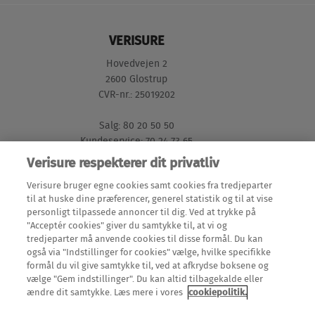
VERISURE
Hovedvejen 2
2600 Glostrup
CVR-nr.: 25019202
Salg: 80 20 50 50
Kundeservice: 70 24 73 65
Verisure respekterer dit privatliv
GENVEJE
Verisure bruger egne cookies samt cookies fra tredjeparter
til at huske dine præferencer, generel statistik og til at vise
personligt tilpassede annoncer til dig. Ved at trykke på
Mine Sider (login)
"Acceptér cookies" giver du samtykke til, at vi og
LÆS MERE
tredjeparter må anvende cookies til disse formål. Du kan
Meld en flytning
også via "Indstillinger for cookies" vælge, hvilke specifikke
Alarmer
formål du vil give samtykke til, ved at afkrydse boksene og
Teknisk dokumentation
OM OS
vælge "Gem indstillinger". Du kan altid tilbagekalde eller
Alarmsystemer
ændre dit samtykke. Læs mere i vores
cookiepolitik.
Om Verisure