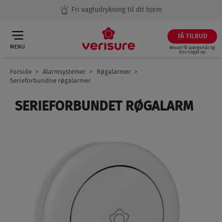
Fri vagtudrykning til dit hjem
FÅ TILBUD
MENU
Besvar få spørgsmål og
bliv ringet op.
Forside
Alarmsystemer
Røgalarmer
Breadcrumb
Serieforbundne røgalarmer
SERIEFORBUNDET RØGALARM