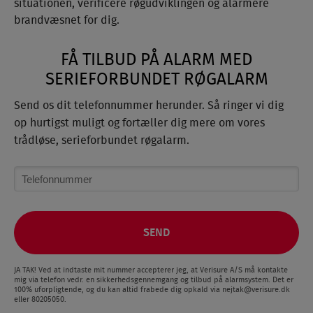
situationen, verificere røgudviklingen og alarmere
brandvæsnet for dig.
FÅ TILBUD PÅ ALARM MED
SERIEFORBUNDET RØGALARM
Send os dit telefonnummer herunder. Så ringer vi dig
op hurtigst muligt og fortæller dig mere om vores
trådløse, serieforbundet røgalarm.
JA TAK! Ved at indtaste mit nummer accepterer jeg, at Verisure A/S må kontakte
mig via telefon vedr. en sikkerhedsgennemgang og tilbud på alarmsystem. Det er
100% uforpligtende, og du kan altid frabede dig opkald via
nejtak@verisure.dk
eller 80205050.