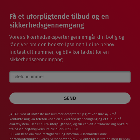
Få et uforpligtende tilbud og en
sikkerhedsgennemgang
Vores sikkerhedseksperter gennemgår din bolig og
rådgiver om den bedste løsning til dine behov.
Indtast dit nummer, og bliv kontaktet for en
sikkerhedsgennemgang.
Phone
Number
JA TAK! Ved at indtaste mit nummer accepterer jeg at Verisure A/S må
kontakte mig via telefon vedr. en sikkerhedsgennemgang og et tilbud på
alarmsystem. Det er 100% uforpligtende, og du kan altid frabede dig opkald
fra os via
nejtak@verisure.dk
eller 80205050.
Du kan læse om dine rettigheder, og hvordan vi behandler dine
personoplysninger i vores
persondatapolitik
. Vi optager samtalen med henblik