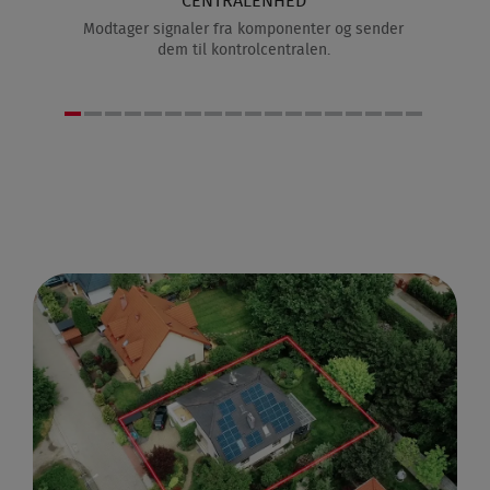
CENTRALENHED
ler dig
Modtager signaler fra komponenter og sender
Sætte
dem til kontrolcentralen.