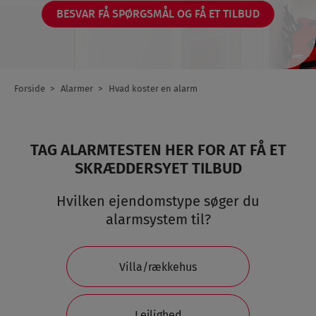
BESVAR FÅ SPØRGSMÅL OG FÅ ET TILBUD
Forside
Alarmer
Hvad koster en alarm
Breadcrumb