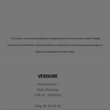
*For at sikre, at en kundeanmeldelse på Trustpilot kommer fra en reel kunde, beder Trustpilot
anmeldere om at bekræfte, at deres anmeldelse er relateret til en reel kundeoplevelse og tager en
række foranstaltninger for at sikre dette.
VERISURE
Hovedvejen 2
2600 Glostrup
CVR-nr.: 25019202
Salg: 80 20 50 50