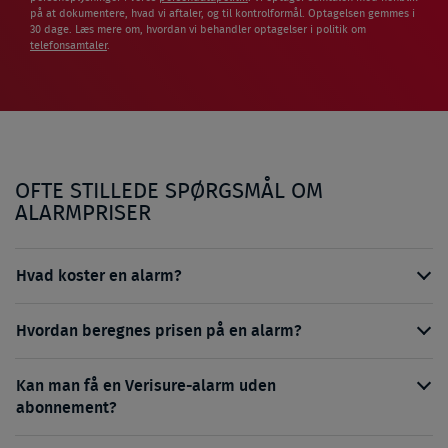
på at dokumentere, hvad vi aftaler, og til kontrolformål. Optagelsen gemmes i
30 dage. Læs mere om, hvordan vi behandler optagelser i politik om
telefonsamtaler
.
OFTE STILLEDE SPØRGSMÅL OM
ALARMPRISER
Hvad koster en alarm?
Hvordan beregnes prisen på en alarm?
Kan man få en Verisure-alarm uden
abonnement?