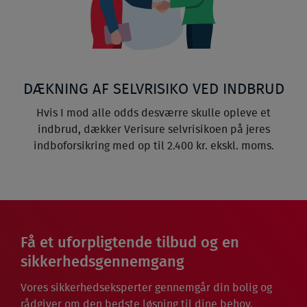
DÆKNING AF SELVRISIKO VED INDBRUD
Hvis I mod alle odds desværre skulle opleve et
indbrud, dækker Verisure selvrisikoen på jeres
indboforsikring med op til 2.400 kr. ekskl. moms.
Få et uforpligtende tilbud og en
sikkerhedsgennemgang
Vores sikkerhedseksperter gennemgår din bolig og
rådgiver om den bedste løsning til dine behov.