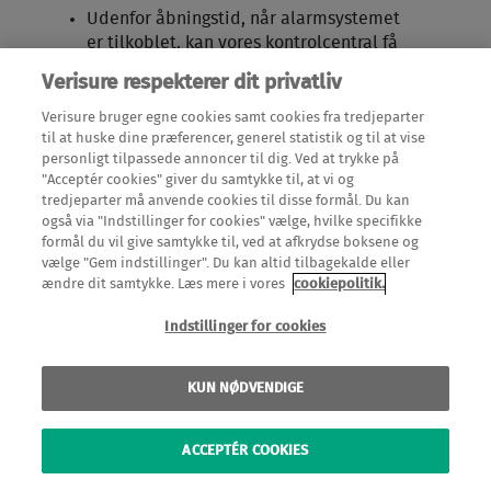
Udenfor åbningstid, når alarmsystemet
er tilkoblet, kan vores kontrolcentral få
besked ved registreret bevægelse i
Verisure respekterer dit privatliv
virksomheden.
Verisure bruger egne cookies samt cookies fra tredjeparter
til at huske dine præferencer, generel statistik og til at vise
Læs mere om videodetektor PRO
personligt tilpassede annoncer til dig. Ved at trykke på
"Acceptér cookies" giver du samtykke til, at vi og
tredjeparter må anvende cookies til disse formål. Du kan
også via "Indstillinger for cookies" vælge, hvilke specifikke
formål du vil give samtykke til, ved at afkrydse boksene og
vælge "Gem indstillinger". Du kan altid tilbagekalde eller
ændre dit samtykke. Læs mere i vores
cookiepolitik.
Indstillinger for cookies
KUN NØDVENDIGE
ACCEPTÉR COOKIES