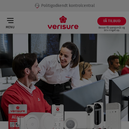
Fri vagtudrykning til dit hjem
FÅ TILBUD
MENU
Besvar få spørgsmål og
bliv ringet op.