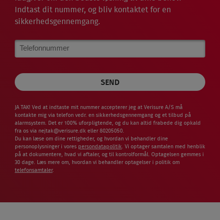
Indtast dit nummer, og bliv kontaktet for en
sikkerhedsgennemgang.
Phone
Number
JA TAK! Ved at indtaste mit nummer accepterer jeg at Verisure A/S må
kontakte mig via telefon vedr. en sikkerhedsgennemgang og et tilbud på
alarmsystem. Det er 100% uforpligtende, og du kan altid frabede dig opkald
fra os via
nejtak@verisure.dk
eller 80205050.
Du kan læse om dine rettigheder, og hvordan vi behandler dine
personoplysninger i vores
persondatapolitik
. Vi optager samtalen med henblik
på at dokumentere, hvad vi aftaler, og til kontrolformål. Optagelsen gemmes i
30 dage. Læs mere om, hvordan vi behandler optagelser i politik om
telefonsamtaler
.