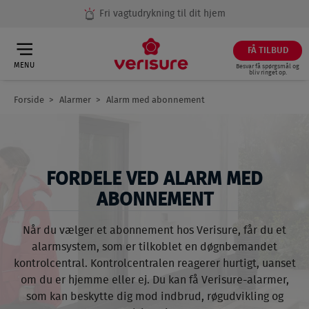
Fri vagtudrykning til dit hjem
FÅ TILBUD
MENU
Besvar få spørgsmål og
bliv ringet op.
Forside
Alarmer
Alarm med abonnement
Breadcrumb
FORDELE VED ALARM MED
ABONNEMENT
Når du vælger et abonnement hos Verisure, får du et
alarmsystem, som er tilkoblet en døgnbemandet
kontrolcentral. Kontrolcentralen reagerer hurtigt, uanset
om du er hjemme eller ej. Du kan få Verisure-alarmer,
som kan beskytte dig mod indbrud, røgudvikling og