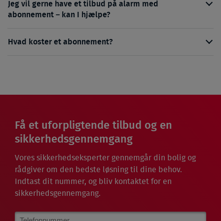
Jeg vil gerne have et tilbud på alarm med
abonnement – kan I hjælpe?
Hvad koster et abonnement?
Få et uforpligtende tilbud og en
sikkerhedsgennemgang
Vores sikkerhedseksperter gennemgår din bolig og
rådgiver om den bedste løsning til dine behov.
Indtast dit nummer, og bliv kontaktet for en
sikkerhedsgennemgang.
Phone