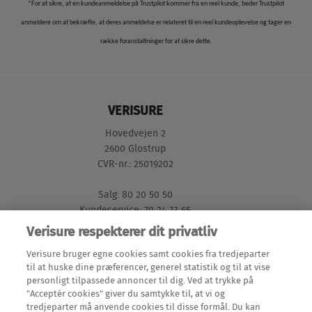
*For at sikre, at en kundeanmeldelse på Trustpilot kommer fra en reel kunde, beder Trustpilot
anmeldere om at bekræfte, at deres anmeldelse er relateret til en reel kundeoplevelse og tager en
række foranstaltninger for at sikre dette.
VERISURE
Hovedvejen 2
2600 Glostrup
CVR-nr.: 25019202
Salg: 80 20 50 50
Kundeservice: 70 24 73 65
Verisure respekterer dit privatliv
GENVEJE
Verisure bruger egne cookies samt cookies fra tredjeparter
til at huske dine præferencer, generel statistik og til at vise
personligt tilpassede annoncer til dig. Ved at trykke på
Mine Sider (login)
"Acceptér cookies" giver du samtykke til, at vi og
LÆS MERE
tredjeparter må anvende cookies til disse formål. Du kan