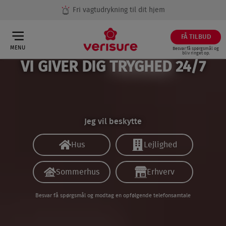
Fri vagtudrykning til dit hjem
FÅ TILBUD
MENU
Besvar få spørgsmål og
bliv ringet op.
VI GIVER DIG
TRYGHED
24/7
Jeg vil beskytte
Hus
Lejlighed
Sommerhus
Erhverv
Besvar få spørgsmål og modtag en opfølgende telefonsamtale