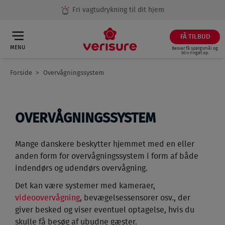
Fri vagtudrykning til dit hjem
FÅ TILBUD
MENU
Besvar få spørgsmål og
bliv ringet op.
Forside
Overvågningssystem
Breadcrumb
OVERVÅGNINGSSYSTEM
Mange danskere beskytter hjemmet med en eller
anden form for overvågningssystem i form af både
indendørs og udendørs overvågning.
Det kan være systemer med kameraer,
videoovervågning
, bevægelsessensorer osv., der
giver besked og viser eventuel optagelse, hvis du
skulle få besøg af ubudne gæster.