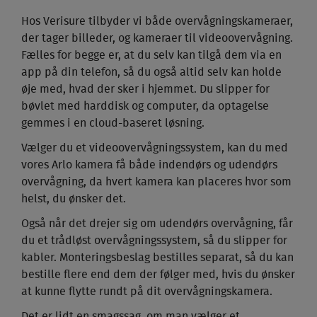
Hos Verisure tilbyder vi både overvågningskameraer,
der tager billeder, og kameraer til videoovervågning.
Fælles for begge er, at du selv kan tilgå dem via en
app på din telefon, så du også altid selv kan holde
øje med, hvad der sker i hjemmet. Du slipper for
bøvlet med harddisk og computer, da optagelse
gemmes i en cloud-baseret løsning.
Vælger du et videoovervågningssystem, kan du med
vores Arlo kamera få både indendørs og udendørs
overvågning, da hvert kamera kan placeres hvor som
helst, du ønsker det.
Også når det drejer sig om udendørs overvågning, får
du et trådløst overvågningssystem, så du slipper for
kabler. Monteringsbeslag bestilles separat, så du kan
bestille flere end dem der følger med, hvis du ønsker
at kunne flytte rundt på dit overvågningskamera.
Det er lidt en smagssag, om man vælger et