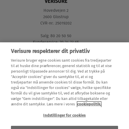
VERISURE
Hovedvejen 2
2600 Glostrup
CVR-nr.: 25019202
Salg: 80 20 50 50
Kundeservice: 70 24 73 65
Verisure respekterer dit privatliv
GENVEJE
Verisure bruger egne cookies samt cookies fra tredjeparter
til at huske dine præferencer, generel statistik og til at vise
personligt tilpassede annoncer til dig. Ved at trykke på
Mine Sider (login)
"Acceptér cookies" giver du samtykke til, at vi og
LÆS MERE
tredjeparter må anvende cookies til disse formål. Du kan
Meld en flytning
også via "Indstillinger for cookies" vælge, hvilke specifikke
Alarmer
formål du vil give samtykke til, ved at afkrydse boksene og
Teknisk dokumentation
OM OS
vælge "Gem indstillinger". Du kan altid tilbagekalde eller
Alarmsystemer
ændre dit samtykke. Læs mere i vores
cookiepolitik.
Om Verisure
Overvågningssystem
Indstillinger for cookies
Om Verisure internationalt
Sikkerhedskamera