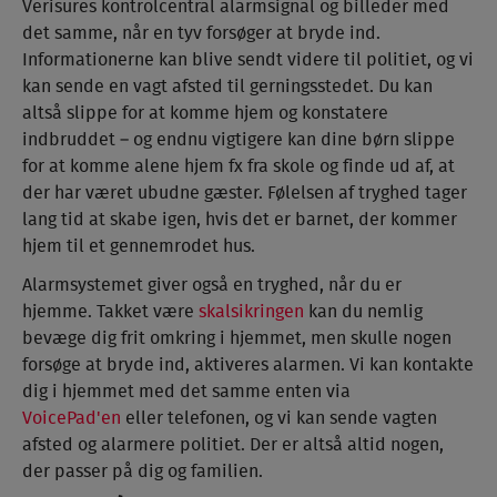
Verisures kontrolcentral alarmsignal og billeder med
det samme, når en tyv forsøger at bryde ind.
Informationerne kan blive sendt videre til politiet, og vi
kan sende en vagt afsted til gerningsstedet. Du kan
altså slippe for at komme hjem og konstatere
indbruddet – og endnu vigtigere kan dine børn slippe
for at komme alene hjem fx fra skole og finde ud af, at
der har været ubudne gæster. Følelsen af tryghed tager
lang tid at skabe igen, hvis det er barnet, der kommer
hjem til et gennemrodet hus.
Alarmsystemet giver også en tryghed, når du er
hjemme. Takket være
skalsikringen
kan du nemlig
bevæge dig frit omkring i hjemmet, men skulle nogen
forsøge at bryde ind, aktiveres alarmen. Vi kan kontakte
dig i hjemmet med det samme enten via
VoicePad'en
eller telefonen, og vi kan sende vagten
afsted og alarmere politiet. Der er altså altid nogen,
der passer på dig og familien.