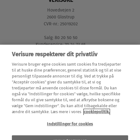
VERISURE
Hovedvejen 2
2600 Glostrup
CVR-nr.: 25019202
Salg: 80 20 50 50
Kundeservice: 70 24 73 65
Verisure respekterer dit privatliv
GENVEJE
Verisure bruger egne cookies samt cookies fra tredjeparter
til at huske dine præferencer, generel statistik og til at vise
personligt tilpassede annoncer til dig. Ved at trykke på
Mine Sider (login)
"Acceptér cookies" giver du samtykke til, at vi og
LÆS MERE
tredjeparter må anvende cookies til disse formål. Du kan
Meld en flytning
også via "Indstillinger for cookies" vælge, hvilke specifikke
Alarmer
formål du vil give samtykke til, ved at afkrydse boksene og
Teknisk dokumentation
OM OS
vælge "Gem indstillinger". Du kan altid tilbagekalde eller
Alarmsystemer
ændre dit samtykke. Læs mere i vores
cookiepolitik.
Om Verisure
Overvågningssystem
Indstillinger for cookies
Om Verisure internationalt
Sikkerhedskamera