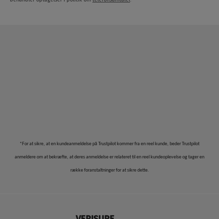
*For at sikre, at en kundeanmeldelse på Trustpilot kommer fra en reel kunde, beder Trustpilot
anmeldere om at bekræfte, at deres anmeldelse er relateret til en reel kundeoplevelse og tager en
række foranstaltninger for at sikre dette.