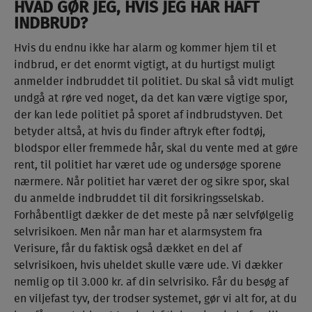
HVAD GØR JEG, HVIS JEG HAR HAFT
INDBRUD?
Hvis du endnu ikke har alarm og kommer hjem til et
indbrud, er det enormt vigtigt, at du hurtigst muligt
anmelder indbruddet til politiet. Du skal så vidt muligt
undgå at røre ved noget, da det kan være vigtige spor,
der kan lede politiet på sporet af indbrudstyven. Det
betyder altså, at hvis du finder aftryk efter fodtøj,
blodspor eller fremmede hår, skal du vente med at gøre
rent, til politiet har været ude og undersøge sporene
nærmere. Når politiet har været der og sikre spor, skal
du anmelde indbruddet til dit forsikringsselskab.
Forhåbentligt dækker de det meste på nær selvfølgelig
selvrisikoen. Men når man har et alarmsystem fra
Verisure, får du faktisk også dækket en del af
selvrisikoen, hvis uheldet skulle være ude. Vi dækker
nemlig op til 3.000 kr. af din selvrisiko. Får du besøg af
en viljefast tyv, der trodser systemet, gør vi alt for, at du