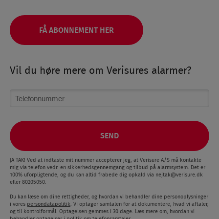
FÅ ABONNEMENT HER
Vil du høre mere om Verisures alarmer?
JA TAK! Ved at indtaste mit nummer accepterer jeg, at Verisure A/S må kontakte
mig via telefon vedr. en sikkerhedsgennemgang og tilbud på alarmsystem. Det er
100% uforpligtende, og du kan altid frabede dig opkald via
nejtak@verisure.dk
eller 80205050.
Du kan læse om dine rettigheder, og hvordan vi behandler dine personoplysninger
i vores
persondatapolitik
. Vi optager samtalen for at dokumentere, hvad vi aftaler,
og til kontrolformål. Optagelsen gemmes i 30 dage. Læs mere om, hvordan vi
behandler optagelser i politik om
telefonsamtaler
.