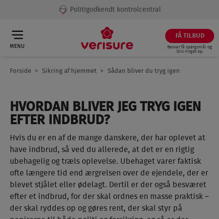
Politigodkendt kontrolcentral
FÅ TILBUD
MENU
Besvar få spørgsmål og
bliv ringet op.
Forside
Sikring af hjemmet
Sådan bliver du tryg igen
Breadcrumb
HVORDAN BLIVER JEG TRYG IGEN
EFTER INDBRUD?
Hvis du er en af de mange danskere, der har oplevet at
have indbrud, så ved du allerede, at det er en rigtig
ubehagelig og træls oplevelse. Ubehaget varer faktisk
ofte længere tid end ærgrelsen over de ejendele, der er
blevet stjålet eller ødelagt. Dertil er der også besværet
efter et indbrud, for der skal ordnes en masse praktisk –
der skal ryddes op og gøres rent, der skal styr på