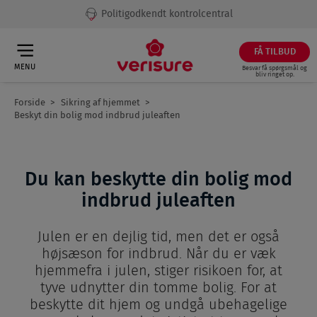
Politigodkendt kontrolcentral
FÅ TILBUD
MENU
Besvar få spørgsmål og
bliv ringet op.
Forside
Sikring af hjemmet
Breadcrumb
Beskyt din bolig mod indbrud juleaften
Du kan beskytte din bolig mod
indbrud juleaften
Julen er en dejlig tid, men det er også
højsæson for indbrud. Når du er væk
hjemmefra i julen, stiger risikoen for, at
tyve udnytter din tomme bolig. For at
beskytte dit hjem og undgå ubehagelige