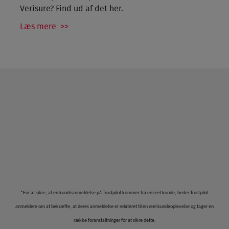
Verisure? Find ud af det her.
Læs mere >>
*For at sikre, at en kundeanmeldelse på Trustpilot kommer fra en reel kunde, beder Trustpilot
anmeldere om at bekræfte, at deres anmeldelse er relateret til en reel kundeoplevelse og tager en
række foranstaltninger for at sikre dette.