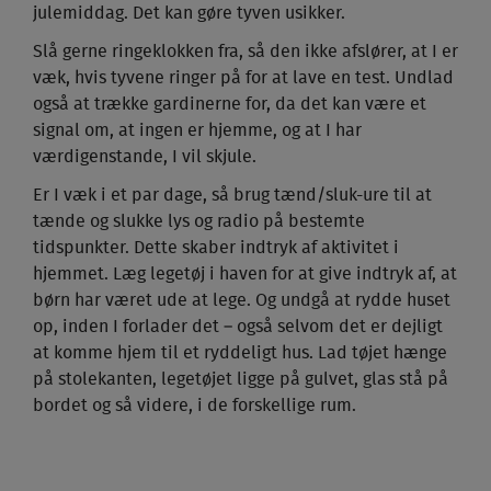
julemiddag. Det kan gøre tyven usikker.
Slå gerne ringeklokken fra, så den ikke afslører, at I er
væk, hvis tyvene ringer på for at lave en test. Undlad
også at trække gardinerne for, da det kan være et
signal om, at ingen er hjemme, og at I har
værdigenstande, I vil skjule.
Er I væk i et par dage, så brug tænd/sluk-ure til at
tænde og slukke lys og radio på bestemte
tidspunkter. Dette skaber indtryk af aktivitet i
hjemmet. Læg legetøj i haven for at give indtryk af, at
børn har været ude at lege. Og undgå at rydde huset
op, inden I forlader det – også selvom det er dejligt
at komme hjem til et ryddeligt hus. Lad tøjet hænge
på stolekanten, legetøjet ligge på gulvet, glas stå på
bordet og så videre, i de forskellige rum.