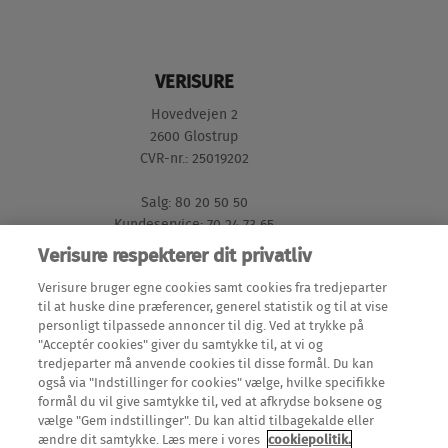
VERISURE
Hovedvejen 2
2600 Glostrup
CVR-nr.: 25019202
Salg: 80 20 50 50
Kundeservice: 70 24 73 65
Verisure respekterer dit privatliv
GENVEJE
Verisure bruger egne cookies samt cookies fra tredjeparter
til at huske dine præferencer, generel statistik og til at vise
personligt tilpassede annoncer til dig. Ved at trykke på
Mine Sider (login)
"Acceptér cookies" giver du samtykke til, at vi og
LÆS MERE
tredjeparter må anvende cookies til disse formål. Du kan
Meld en flytning
også via "Indstillinger for cookies" vælge, hvilke specifikke
Alarmer
formål du vil give samtykke til, ved at afkrydse boksene og
Teknisk dokumentation
OM OS
vælge "Gem indstillinger". Du kan altid tilbagekalde eller
Alarmsystemer
ændre dit samtykke. Læs mere i vores
cookiepolitik.