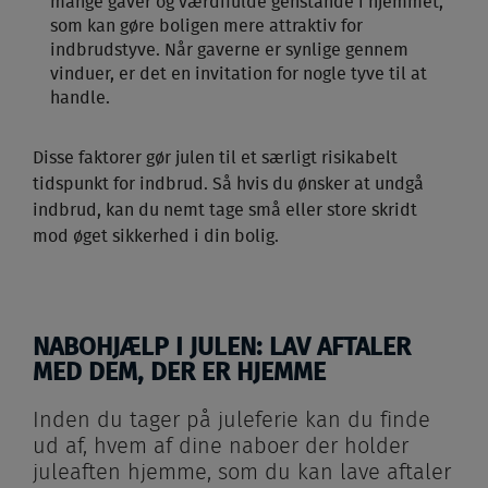
mange gaver og værdifulde genstande i hjemmet,
som kan gøre boligen mere attraktiv for
indbrudstyve. Når gaverne er synlige gennem
vinduer, er det en invitation for nogle tyve til at
handle.
Disse faktorer gør julen til et særligt risikabelt
tidspunkt for indbrud. Så hvis du ønsker at undgå
indbrud, kan du nemt tage små eller store skridt
mod øget sikkerhed i din bolig.
NABOHJÆLP I JULEN: LAV AFTALER
MED DEM, DER ER HJEMME
Inden du tager på juleferie kan du finde
ud af, hvem af dine naboer der holder
juleaften hjemme, som du kan lave aftaler