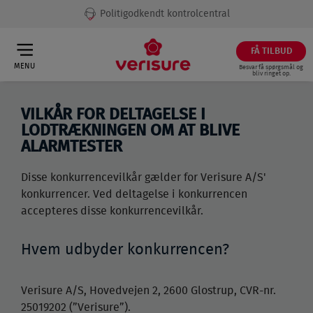
Politigodkendt kontrolcentral
FÅ TILBUD
MENU
Besvar få spørgsmål og
bliv ringet op.
VILKÅR FOR DELTAGELSE I
LODTRÆKNINGEN OM AT BLIVE
ALARMTESTER
Disse konkurrencevilkår gælder for Verisure A/S'
konkurrencer. Ved deltagelse i konkurrencen
accepteres disse konkurrencevilkår.
Hvem udbyder konkurrencen?
Verisure A/S, Hovedvejen 2, 2600 Glostrup, CVR-nr.
25019202 (”Verisure”).