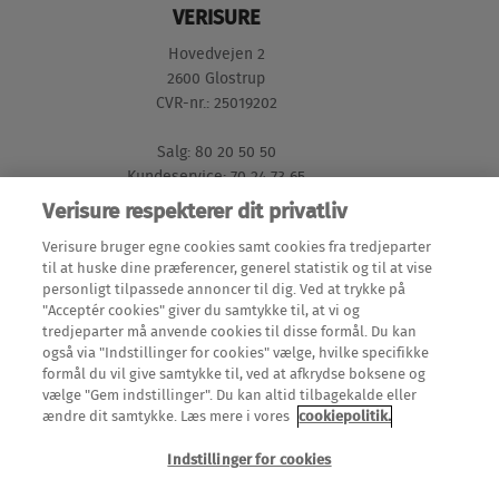
VERISURE
Hovedvejen 2
2600 Glostrup
CVR-nr.: 25019202
Salg: 80 20 50 50
Kundeservice: 70 24 73 65
Verisure respekterer dit privatliv
GENVEJE
Verisure bruger egne cookies samt cookies fra tredjeparter
til at huske dine præferencer, generel statistik og til at vise
personligt tilpassede annoncer til dig. Ved at trykke på
Mine Sider (login)
"Acceptér cookies" giver du samtykke til, at vi og
LÆS MERE
tredjeparter må anvende cookies til disse formål. Du kan
Meld en flytning
også via "Indstillinger for cookies" vælge, hvilke specifikke
Alarmer
formål du vil give samtykke til, ved at afkrydse boksene og
Teknisk dokumentation
OM OS
vælge "Gem indstillinger". Du kan altid tilbagekalde eller
Alarmsystemer
ændre dit samtykke. Læs mere i vores
cookiepolitik.
Om Verisure
Overvågningssystem
Indstillinger for cookies
Om Verisure internationalt
Sikkerhedskamera