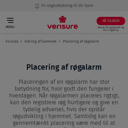
Fri vagtudrykning til dit hjem
FÅ TILBUD
MENU
Besvar få spørgsmål og
bliv ringet op.
Forside
Sikring af hjemmet
Placering af røgalarm
Breadcrumb
Placering af røgalarm
Placeringen af en røgalarm har stor
betydning for, hvor godt den fungerer i
hverdagen. Når røgalarmen placeres rigtigt,
kan den registrere røg hurtigere og give en
tydelig advarsel, hvis der opstår
røgudvikling i hjemmet. Samtidig kan en
gennemtænkt placering være med til at