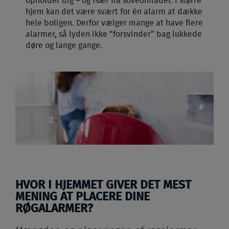
opholder dig – og især fra soveområder. I større
hjem kan det være svært for én alarm at dække
hele boligen. Derfor vælger mange at have flere
alarmer, så lyden ikke “forsvinder” bag lukkede
døre og lange gange.
HVOR I HJEMMET GIVER DET MEST
MENING AT PLACERE DINE
RØGALARMER?