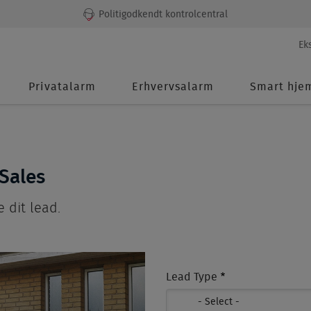
Politigodkendt kontrolcentral
Seco
Ek
men
Main
Privatalarm
Erhvervsalarm
Smart hje
navigation
eSales
 dit lead.
Lead Type