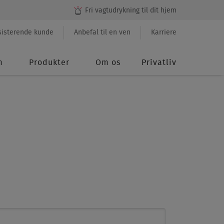
Fri vagtudrykning til dit hjem
ndary
sisterende kunde
Anbefal til en ven
Karriere
u
m
Produkter
Om os
Privatliv