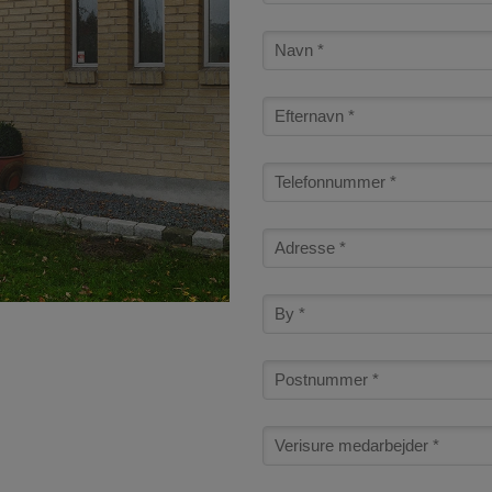
Name
Surname
Phone
number
Address
City
Zip
code
referrer_agency_name