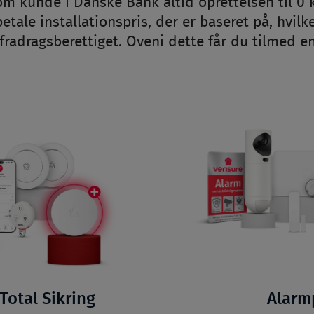
om kunde i Danske Bank altid oprettelsen til 0 
tale installationspris, der er baseret på, hvilke
 fradragsberettiget. Oveni dette får du tilmed en
Total Sikring
Alarm