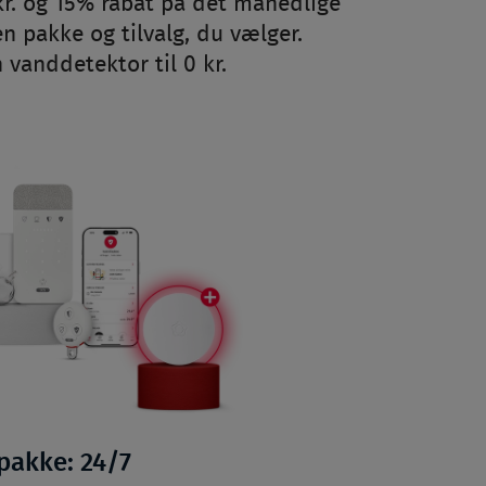
kr. og 15% rabat på det månedlige
n pakke og tilvalg, du vælger.
 vanddetektor til 0 kr.
pakke: 24/7