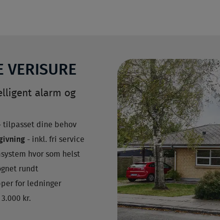
E VERISURE
lligent alarm og
 tilpasset dine behov
dgivning
- inkl. fri service
rmsystem hvor som helst
øgnet rundt
pper for ledninger
 3.000 kr.