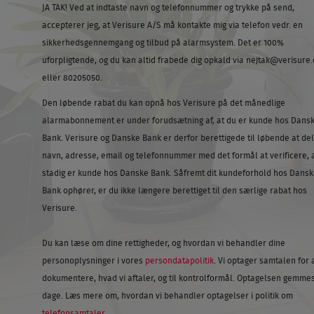
JA TAK! Ved at indtaste navn og telefonnummer og trykke på send,
accepterer jeg, at Verisure A/S må kontakte mig via telefon vedr. en
sikkerhedsgennemgang og tilbud på alarmsystem. Det er 100%
uforpligtende, og du kan altid frabede dig opkald via
nejtak@verisure.
eller 80205050.
Den løbende rabat du kan opnå hos Verisure på det månedlige
alarmabonnement er under forudsætning af, at du er kunde hos Dans
Bank. Verisure og Danske Bank er derfor berettigede til løbende at del
navn, adresse, email og telefonnummer med det formål at verificere, 
stadig er kunde hos Danske Bank. Såfremt dit kundeforhold hos Dansk
Bank ophører, er du ikke længere berettiget til den særlige rabat hos
Verisure.
Du kan læse om dine rettigheder, og hvordan vi behandler dine
personoplysninger i vores
persondatapolitik
. Vi optager samtalen for 
dokumentere, hvad vi aftaler, og til kontrolformål. Optagelsen gemmes
dage. Læs mere om, hvordan vi behandler optagelser i politik om
telefonsamtaler
.