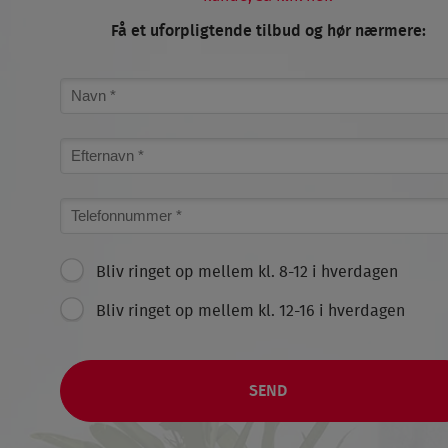
Få et uforpligtende tilbud og hør nærmere:
Name
Surname
Phone
number
Hvornår
Bliv ringet op mellem kl. 8-12 i hverdagen
vil
Bliv ringet op mellem kl. 12-16 i hverdagen
du
gerne
kontaktes
i
hverdagen?