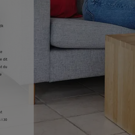
dk
ke
e dit
at du
e
at
 i 30