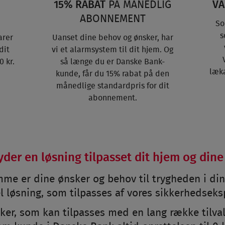
15% RABAT
PÅ MÅNEDLIG
VA
ABONNEMENT
So
s
arer
Uanset dine behov og ønsker, har
dit
vi et alarmsystem til dit hjem. Og
 kr.
så længe du er Danske Bank-
læka
kunde, får du 15% rabat på den
månedlige standardpris for dit
abonnement.
byder en løsning tilpasset dit hjem og din
amme er dine ønsker og behov til trygheden i di
el løsning, som tilpasses af vores sikkerhedsek
ker, som kan tilpasses med en lang række tilval