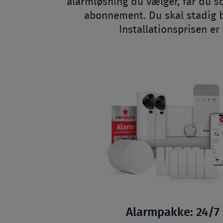
alarmløsning du vælger, får du s
abonnement. Du skal stadig be
Installationsprisen er
Alarmpakke: 24/7 