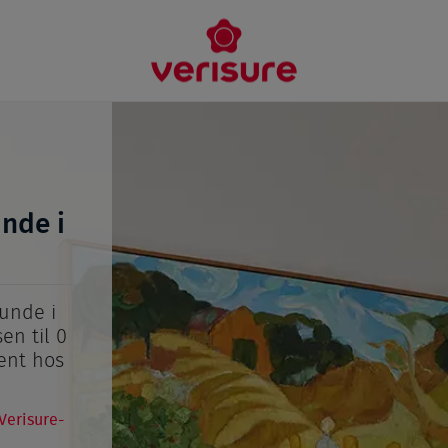
unde i
unde i
en til 0
ent hos
Verisure-