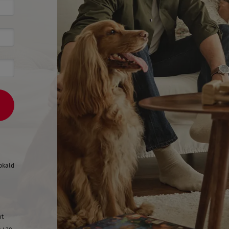
pkald
at