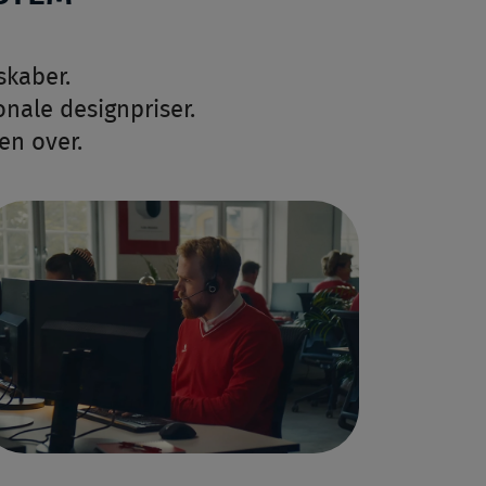
skaber.
onale designpriser.
en over.