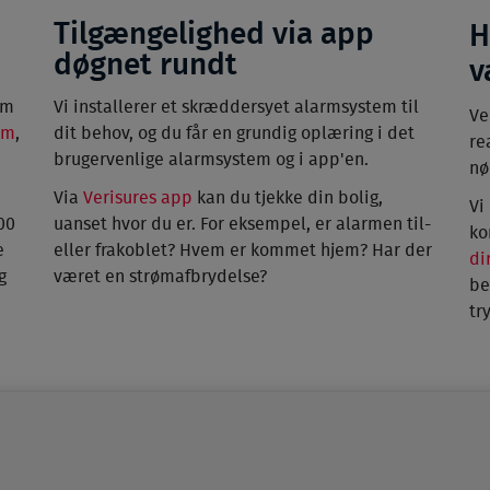
Tilgængelighed via app
H
døgnet rundt
v
em
Vi installerer et skræddersyet alarmsystem til
Ve
em
,
dit behov, og du får en grundig oplæring i det
re
brugervenlige alarmsystem og i app'en.
nø
Via
Verisures app
kan du tjekke din bolig,
Vi
00
uanset hvor du er. For eksempel, er alarmen til-
ko
e
eller frakoblet? Hvem er kommet hjem? Har der
di
g
været en strømafbrydelse?
be
tr