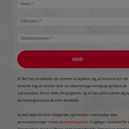
Name
Surname
Phone
number
JA TAK! Ved at indtaste mit nummer accepterer jeg, at Verisure A/S må
kontakte mig via telefon vedr. en sikkerhedsgennemgang og tilbud på
alarmsystem. Det er 100% uforpligtende, og du kan altid frabede dig o
via
nejtak@verisure.dk
eller 80205050.
Du kan læse om dine rettigheder, og hvordan vi behandler dine
personoplysninger i vores
persondatapolitik
. Vi optager samtalen for 