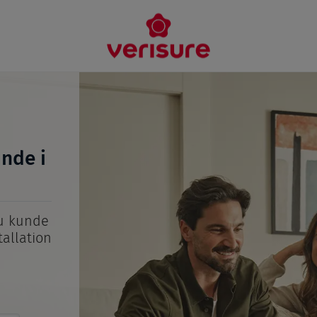
unde i
du kunde
tallation