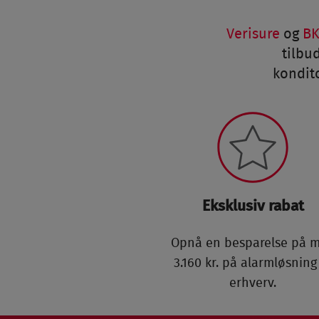
Verisure
og
B
tilbu
kondito
Eksklusiv rabat
Opnå en besparelse på m
3.160 kr. på alarmløsning 
erhverv.