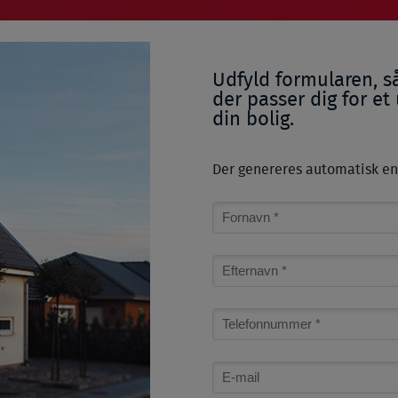
Udfyld formularen, så
der passer dig for et
din bolig.
Der genereres automatisk en 
Name
Surname
Phone
number
Email