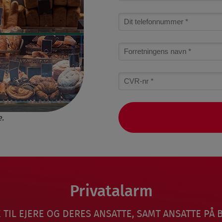
Phone
number
referrer_agency_name
cvr-
nr
e.
Privatalarm
TIL EJERE OG DERES ANSATTE, SAMT ANSATTE P