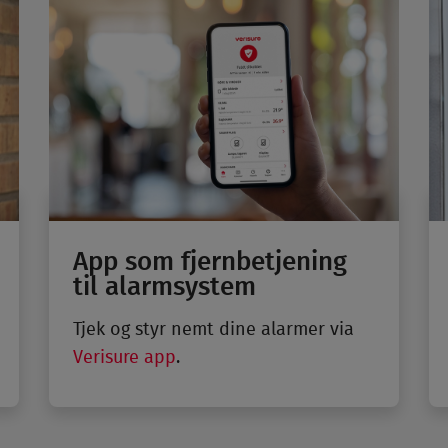
App som fjernbetjening
til alarmsystem
Tjek og styr nemt dine alarmer via
Verisure app
.