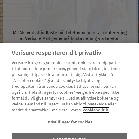
JA TAK! Ved at indtaste mit telefonnummer accepterer jeg
at Verisure A/S gerne må kontakte mig via telefon
vedrørende sikkerheden i mit hjem og et skræddersyet
tilbud om Verisures produkter. Det er 100% uforpligtende,
Verisure respekterer dit privatliv
og du kan altid frabede dig opkald fra os via
nejtak@verisure.dk
eller 80205050. Du kan læse om dine
Verisure bruger egne cookies samt cookies fra tredjeparter
rettigheder, og hvordan vi behandler dine
til at huske dine præferencer, generel statistik og til at vise
personoplysninger i vores
persondatapolitik
. Vi optager
personligt tilpassede annoncer til dig. Ved at trykke på
samtalen med henblik på at dokumentere, hvad vi
"Acceptér cookies" giver du samtykke til, at vi og
aftaler, og til kontrolformål. Optagelserne gemmes i 30
tredjeparter må anvende cookies til disse formål. Du kan
dage. Du kan læse mere om, hvordan vi behandler
også via "Indstillinger for cookies" vælge, hvilke specifikke
optagelserne i vores politik om
telefonsamtaler
.
formål du vil give samtykke til, ved at afkrydse boksene og
vælge "Gem indstillinger". Du kan altid tilbagekalde eller
Tilbuddet kan ikke kombineres med andre tilbud eller
ændre dit samtykke. Læs mere i vores
cookiepolitik.
rabatter. Vilkår og betingelser gælder. Bemærk, at der kan
gå op til 60 dage fra installationen til pointene overføres.
Indstillinger for cookies